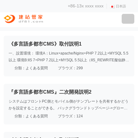
+86-13x xxxx xxxx
日本語
《多言語多都市CMS》取付説明1
一、設置環境： 環境A：Linux+apache/Nginx+PHP 7.2以上+MYSQL 5.5
以上 環境B:IIS 7+PHP 7.2以上+MYSQL 5.5以上（IIS_REWRITE擬似静的
をオンにする必要がある）
分類：よくある質問
ブラウズ：299
『多言語多都市CMS』二次開発説明2
システムはフロントPC側とモバイル側がテンプレートを共有するかどう
かを設定することができる。 バックグラウンドトップページ->グローバ
ル管理->システム管理->言語管理->対応言語を編集し、フロントPC側と
分類：よくある質問
ブラウズ：124
モバイル側がテンプレートを共有するかどうかを設定 共通テンプレート
(アダプティブ)の場合、呼び出されたテンプレートファイル
は:templatedefaultcnpcフォルダの下に存在します(英語類似)。