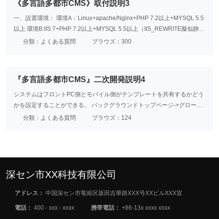
《多言語多都市CMS》取付説明3
一、設置環境： 環境A：Linux+apache/Nginx+PHP 7.2以上+MYSQL 5.5
以上 環境B:IIS 7+PHP 7.2以上+MYSQL 5.5以上（IIS_REWRITE擬似静的
をオンにする必要がある）
分類：よくある質問
ブラウズ：300
『多言語多都市CMS』二次開発説明4
システムはフロントPC側とモバイル側がテンプレートを共有するかどう
かを設定することができる。 バックグラウンドトップページ->グローバ
ル管理->システム管理->言語管理->対応言語を編集し、フロントPC側と
分類：よくある質問
ブラウズ：124
モバイル側がテンプレートを共有するかどうかを設定 共通テンプレート
(アダプティブ)の場合、呼び出されたテンプレートファイル
は:templatedefaultcnpcフォルダの下に存在します(英語類似)。
深セン市XX科技有限公司
アドレス：
中国深セン市竜崗区坂田吉華路XXX号XXビルXXX室
電話：
400 - xxx - xxxx
携帯電話：
+86-13x xxxx xxxx