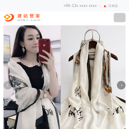
+86-13x xxxx xxxx
日本語